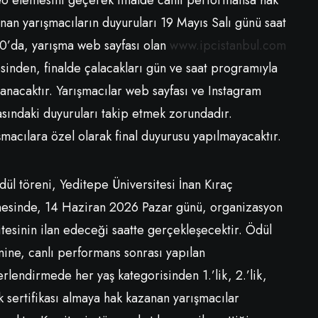
o elemesini geçerek finalde canlı performansa hak
nan yarışmacıların duyuruları 19 Mayıs Salı günü saat
0’da, yarışma web sayfası olan
www.ipcistanbul.com
sinden, finalde çalacakları gün ve saat programıyla
lanacaktır. Yarışmacılar web sayfası ve Instagram
asındaki duyuruları takip etmek zorundadır.
şmacılara özel olarak final duyurusu yapılmayacaktır.
dül töreni, Yeditepe Üniversitesi İnan Kıraç
esinde, 14 Haziran 2026 Pazar günü, organizasyon
tesinin ilan edeceği saatte gerçekleşecektir. Ödül
nine, canlı performans sonrası yapılan
rlendirmede her yaş kategorisinden 1.’lik, 2.’lik,
ük sertifikası almaya hak kazanan yarışmacılar