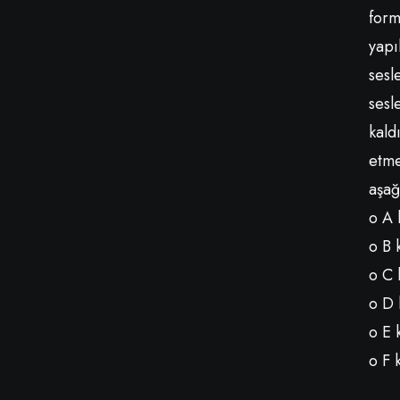
form
yapı
sesl
sesl
kald
etme
aşağ
o A 
o B 
o C 
o D 
o E 
o F 