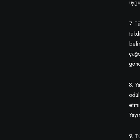
uygu
7. T
takd
beli
çağd
gönd
8. Y
ödül
etmi
Yayı
9. T