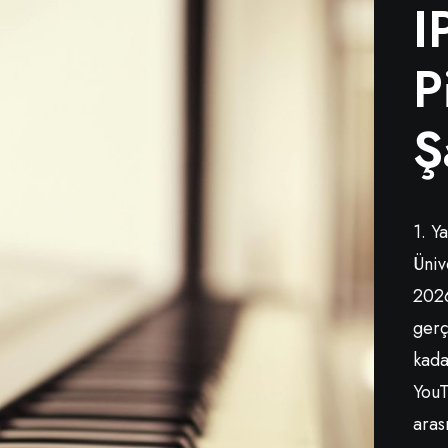
I
P
Ş
1. Y
Üniv
2026
gerç
kada
YouT
aras