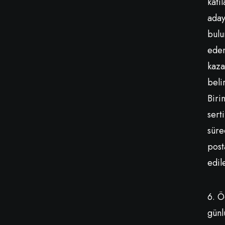
katı
aday
bulu
edem
kaza
beli
Biri
sert
süre
post
edil
6. Ö
günl