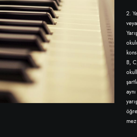
2. Y
veya
Yarı
okul
kons
B, C
okul
şart
aynı
yarı
öğre
mezu