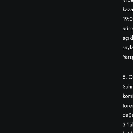
Vide
kaza
19:0
adre
açık
sayf
Yarı
5. Ö
Sahn
komi
töre
değe
3.’l