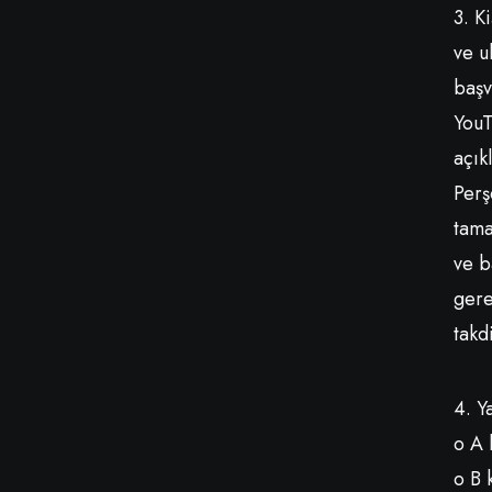
3. K
ve u
başv
YouT
açık
Perş
tama
ve b
gere
takd
4. Y
o A 
o B 