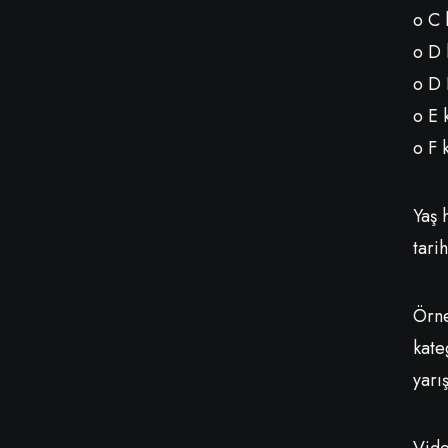
o C 
o D 
o D 
o E 
o F 
Yaş 
tari
Örne
kate
yarı