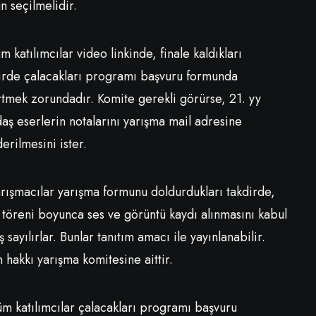
n seçilmelidir.
üm katılımcılar video linkinde, finale kaldıkları
irde çalacakları programı başvuru formunda
rtmek zorundadır. Komite gerekli görürse, 21. yy
aş eserlerin notalarını yarışma mail adresine
erilmesini ister.
arışmacılar yarışma formunu doldurdukları takdirde,
 töreni boyunca ses ve görüntü kaydı alınmasını kabul
ş sayılırlar. Bunlar tanıtım amacı ile yayınlanabilir.
n hakkı yarışma komitesine aittir.
üm katılımcılar çalacakları programı başvuru